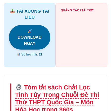
TẢI XUỐNG TÀI
QUẢNG CÁO / TÀI TRỢ
LIỆU
DOWNLOAD
NGAY
Số lượt tải:
21
Tóm tắt sách Chắt Lọc
Tinh Túy Trong Chuỗi Đề Thi
Thử THPT Quốc Gia – Môn
Hóa Học trong 360s.