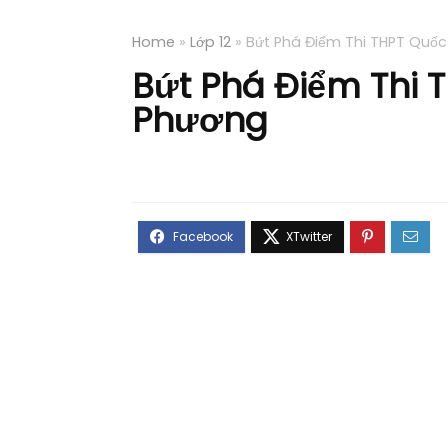
Home
»
Lớp 12
»
Bứt Phá Điểm Thi THPT Quốc
Bứt Phá Điểm Thi T
Phương