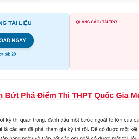
G TÀI LIỆU
QUẢNG CÁO / TÀI TRỢ
OAD NGAY
t tải:
20
h Bứt Phá Điểm Thi THPT Quốc Gia M
ột kỳ thi quan trọng, đánh dấu một bước ngoặt to lớn của c
i là các em đã phải tham gia kỳ thi rồi. Để có được một kế
 tập hằng ngày và trên hết các em phải có được một tài liệu