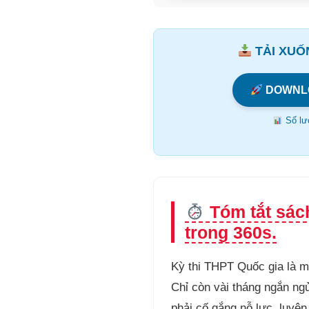
TẢI XUỐN
DOWNL
Số lượ
Tóm tắt sác
trong 360s.
Kỳ thi THPT Quốc gia là m
Chỉ còn vài tháng ngắn ngủ
phải cố gắng nỗ lực, luyện