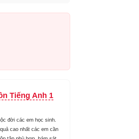
ôn Tiếng Anh 1
uộc đời các em học sinh.
t quả cao nhất các em cần
 ôn tập phù hợp, bám sát