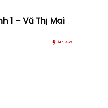
h 1 – Vũ Thị Mai
14
Views