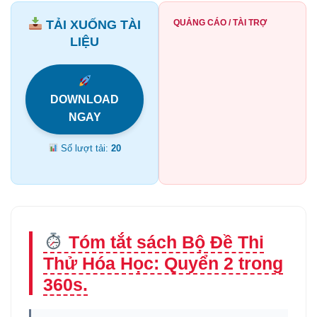
TẢI XUỐNG TÀI
QUẢNG CÁO / TÀI TRỢ
LIỆU
DOWNLOAD
NGAY
Số lượt tải:
20
Tóm tắt sách Bộ Đề Thi
Thử Hóa Học: Quyển 2 trong
360s.