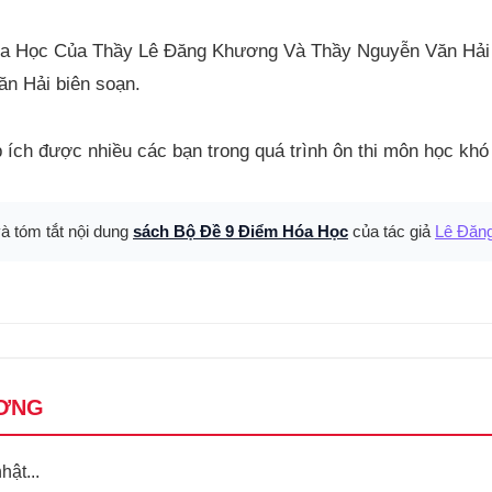
Hóa Học Của Thầy Lê Đăng Khương Và Thầy Nguyễn Văn Hải 
n Hải biên soạn.
úp ích được nhiều các bạn trong quá trình ôn thi môn học khó
và tóm tắt nội dung
sách Bộ Đề 9 Điểm Hóa Học
của tác giả
Lê Đăn
ƠNG
ật...