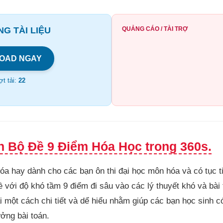
G TÀI LIỆU
QUẢNG CÁO / TÀI TRỢ
OAD NGAY
t tải:
22
h Bộ Đề 9 Điểm Hóa Học trong 360s.
óa hay dành cho các bạn ôn thi đại học môn hóa và có tục ti
 với độ khó tầm 9 điểm đi sâu vào các lý thuyết khó và bài
i một cách chi tiết và dể hiểu nhằm giúp các bạn học sinh 
ởng bài toán.