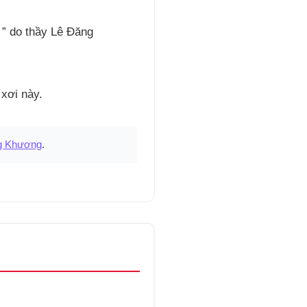
” do thầy Lê Đăng
 xơi này.
g Khương
.