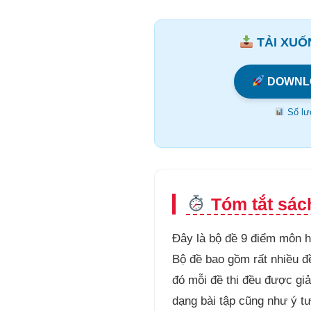
TẢI XUỐN
DOWNL
Số lượ
Tóm tắt sác
Đây là bộ đề 9 điểm môn h
Bộ đề bao gồm rất nhiều đề
đó mỗi đề thi đều được giả
dạng bài tập cũng như ý tư