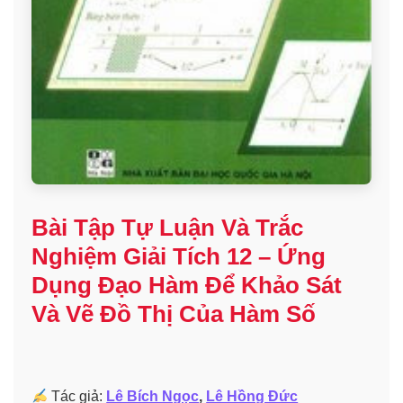
Bài Tập Tự Luận Và Trắc
Nghiệm Giải Tích 12 – Ứng
Dụng Đạo Hàm Để Khảo Sát
Và Vẽ Đồ Thị Của Hàm Số
Tác giả:
Lê Bích Ngọc
,
Lê Hồng Đức