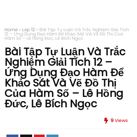
Home
»
Lớp 12
»
Bài Tập Tự Luận Và Trắc Nghiệm Giải Tích
12 – Ứng Dụng Đạo Hàm Để Khảo Sát Và Vẽ Đồ Thị Của
Hàm Số – Lê Hồng Đức, Lê Bích Ngọc
Bài Tập Tự Luận Và Trắc
Nghiệm Giải Tích 12 –
Ứng Dụng Đạo Hàm Để
Khảo Sát Và Vẽ Đồ Thị
Của Hàm Số – Lê Hồng
Đức, Lê Bích Ngọc
9
Views