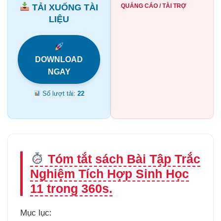
TẢI XUỐNG TÀI
QUẢNG CÁO / TÀI TRỢ
LIỆU
DOWNLOAD
NGAY
Số lượt tải:
22
Tóm tắt sách Bài Tập Trắc
Nghiệm Tích Hợp Sinh Học
11 trong 360s.
Mục lục: