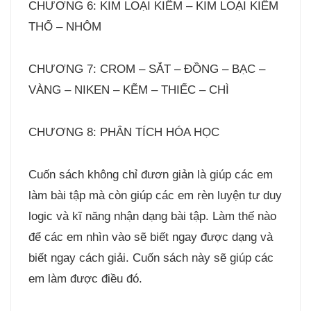
CHƯƠNG 6: KIM LOẠI KIỀM – KIM LOẠI KIỀM
THỔ – NHÔM
CHƯƠNG 7: CROM – SẮT – ĐỒNG – BẠC –
VÀNG – NIKEN – KẼM – THIẾC – CHÌ
CHƯƠNG 8: PHÂN TÍCH HÓA HỌC
Cuốn sách không chỉ đươn giản là giúp các em
làm bài tập mà còn giúp các em rèn luyện tư duy
logic và kĩ năng nhận dạng bài tập. Làm thế nào
để các em nhìn vào sẽ biết ngay được dạng và
biết ngay cách giải. Cuốn sách này sẽ giúp các
em làm được điều đó.