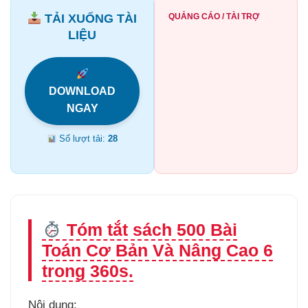
TẢI XUỐNG TÀI
QUẢNG CÁO / TÀI TRỢ
LIỆU
DOWNLOAD
NGAY
Số lượt tải:
28
Tóm tắt sách 500 Bài
Toán Cơ Bản Và Nâng Cao 6
trong 360s.
Nội dung: