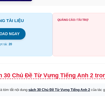
G TÀI LIỆU
QUẢNG CÁO / TÀI TRỢ
OAD NGAY
t tải:
20
h 30 Chủ Đề Từ Vựng Tiếng Anh 2 tro
và tóm tắt nội dung
sách 30 Chủ Đề Từ Vựng Tiếng Anh 2
của tác 