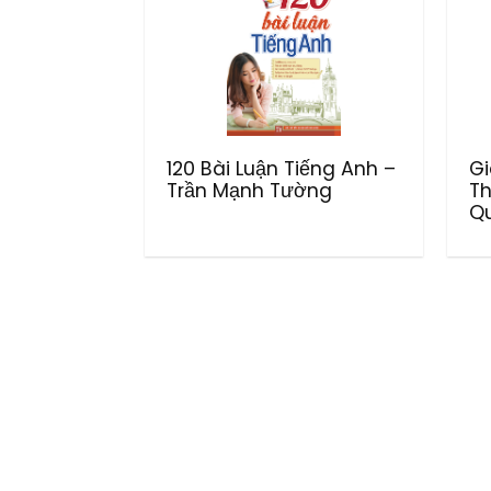
120 Bài Luận Tiếng Anh –
Gi
Trần Mạnh Tường
Th
Q