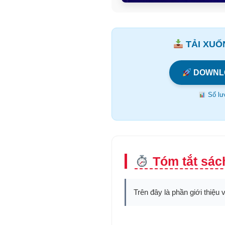
TẢI XUỐN
DOWNL
Số lượ
Tóm tắt sác
Trên đây là phần giới thiệu 