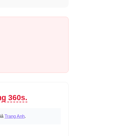
ng 360s.
giả
Trang Anh
.