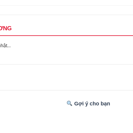
ƠNG
ật...
Gợi ý cho bạn