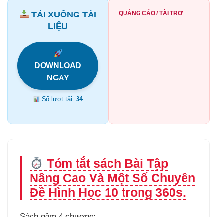
TẢI XUỐNG TÀI
QUẢNG CÁO / TÀI TRỢ
LIỆU
DOWNLOAD
NGAY
Số lượt tải:
34
Tóm tắt sách Bài Tập
Nâng Cao Và Một Số Chuyên
Đề Hình Học 10 trong 360s.
Sách gồm 4 chương: